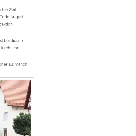
sten Zeit –
 Ende August
oaktion
ist bei diesem
 kirchliche
öner als manch