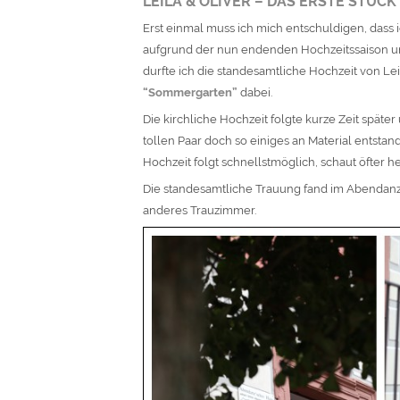
LEILA & OLIVER – DAS ERSTE STÜC
Erst einmal muss ich mich entschuldigen, dass 
aufgrund der nun endenden Hochzeitssaison u
durfte ich die standesamtliche Hochzeit von L
“Sommergarten”
dabei.
Die kirchliche Hochzeit folgte kurze Zeit später
tollen Paar doch so einiges an Material entstan
Hochzeit folgt schnellstmöglich, schaut öfter he
Die standesamtliche Trauung fand im Abendanz
anderes Trauzimmer.