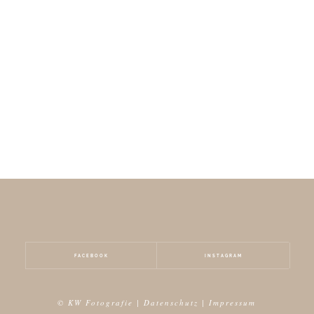
FACEBOOK
INSTAGRAM
© KW Fotografie |
Datenschutz
|
Impressum