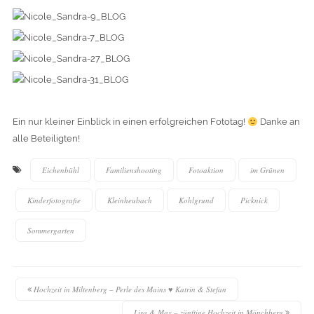
Ein nur kleiner Einblick in einen erfolgreichen Fototag!
Danke an
alle Beteiligten!
Eichenbühl
Familienshooting
Fotoaktion
im Grünen
Kinderfotografie
Kleinheubach
Kohlgrund
Picknick
Sommergarten
Hochzeit in Miltenberg – Perle des Mains ♥ Katrin & Stefan
Lisa & Max – zünftige Hochzeit in Mönchberg