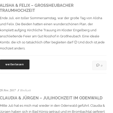
ALISHA & FELIX – GROSSHEUBACHER T
RAUMHOCHZEIT
Ende Juli, ein toller Sommersamstag, war der große Tag von Alisha
und Felix. Die Beiden hatten einen wunderschönen Plan, der
komplett aufging: Kirchliche Trauung im Kloster Engelberg und
anschließende Feier am Gut Rosshof in Großheubach. Eine ideale
Kombi, die ich so tatsächlich öfter begleiten darf 🙂 Und doch ist jede
Hochzeit anders.
weiterlesen
0
26 Nov. 2017
Hochzeit
CLAUDIA & JÜRGEN – JULIHOCHZEIT IM ODENWALD
Mitte Juli hat es mich mal wieder in den Odenwald geführt. Claudia &
Jürgen haben sich in Bad König getraut und im Brombachtal gefeiert.