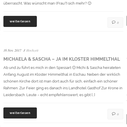
überrascht. Was wünscht man (Frau?) sich mehr? 🙂
weiterlesen
0
16 Nov. 2017
Hochzeit
MICHAELA & SASCHA – JA IM KLOSTER HIMMELTHAL
Ab und zu führt es mich in den Spessart 🙂 Michi & Sascha heirateten
Anfang August im Kloster Himmelthal in Eschau. Neben der wirklich
schönen Kirche dort ist man dort auch für sich, einfach ein schöner
Rahmen. Zur Feier ging es danach ins Landhotel Gasthof Zur Krone in
Leidersbach. Leute – echt empfehlenswert, es gibt […]
weiterlesen
0