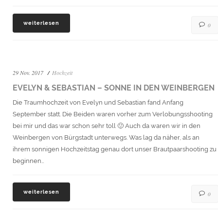
weiterlesen
0
29 Nov. 2017
Hochzeit
EVELYN & SEBASTIAN – SONNE IN DEN WEINBERGEN
Die Traumhochzeit von Evelyn und Sebastian fand Anfang
September statt. Die Beiden waren vorher zum Verlobungsshooting
bei mir und das war schon sehr toll 🙂 Auch da waren wir in den
Weinbergen von Bürgstadt unterwegs. Was lag da näher, als an
ihrem sonnigen Hochzeitstag genau dort unser Brautpaarshooting zu
beginnen…
weiterlesen
0