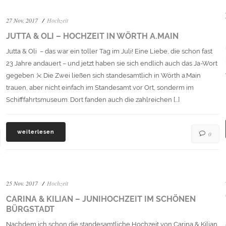
27 Nov. 2017
Hochzeit
JUTTA & OLI – HOCHZEIT IN WÖRTH A.MAIN
Jutta & Oli – das war ein toller Tag im Juli! Eine Liebe, die schon fast
23 Jahre andauert – und jetzt haben sie sich endlich auch das Ja-Wort
gegeben :)< Die Zwei ließen sich standesamtlich in Wörth a.Main
trauen, aber nicht einfach im Standesamt vor Ort, sonderm im
Schifffahrtsmuseum. Dort fanden auch die zahlreichen […]
weiterlesen
0
25 Nov. 2017
Hochzeit
CARINA & KILIAN – JUNIHOCHZEIT IM SCHÖNEN
BÜRGSTADT
Nachdem ich schon die standesamtliche Hochzeit von Carina & Kilian