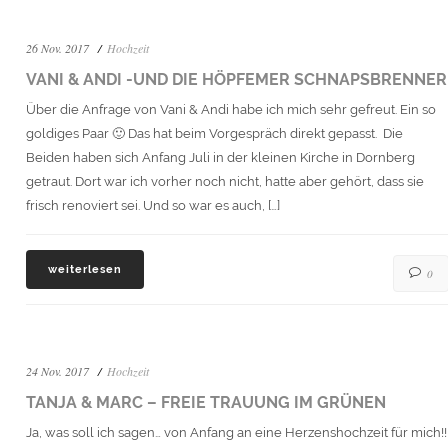
26 Nov. 2017
Hochzeit
VANI & ANDI -UND DIE HÖPFEMER SCHNAPSBRENNER
Über die Anfrage von Vani & Andi habe ich mich sehr gefreut. Ein so
goldiges Paar 🙂 Das hat beim Vorgespräch direkt gepasst. Die
Beiden haben sich Anfang Juli in der kleinen Kirche in Dornberg
getraut. Dort war ich vorher noch nicht, hatte aber gehört, dass sie
frisch renoviert sei. Und so war es auch, […]
weiterlesen
0
24 Nov. 2017
Hochzeit
TANJA & MARC – FREIE TRAUUNG IM GRÜNEN
Ja, was soll ich sagen… von Anfang an eine Herzenshochzeit für mich!!