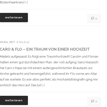
Blütenhaarkranz […]
weiterlesen
0
18 Nov. 2017
Hochzeit
CARO & FLO – EIN TRAUM VON EINER HOCHZEIT
Mädels aufgepasst: Es folgt eine Traumhochzeit!! Carolin und Florian
hatten einen gut durchdachten Plan, der voll aufging: Ganz klassisch
hat Caro´s Papa sie mit einem außergewöhnlichen Brautauto zur
Kirche gebracht und hereingeführt, während ihr Flo vorne am Altar
auf sie wartete. Es war alles perfekt, als Hochzeitsfotografin ging mir
wirklich das Herz auf. Das tut […]
weiterlesen
0