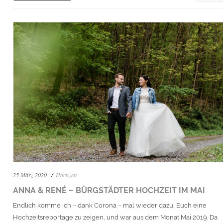
25 März 2020
Hochzeit
ANNA & RENÉ – BÜRGSTÄDTER HOCHZEIT IM MAI
Endlich komme ich – dank Corona – mal wieder dazu, Euch eine
Hochzeitsreportage zu zeigen, und war aus dem Monat Mai 2019. Da