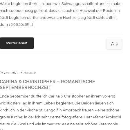
Weile begleiten (bereits über zwei Schwangerschaften) und ich habe
mich sooooo riesig gefreut, dass ich auch die Hochzeit der Beiden in
2018 begleiten durfte, und zwar am Hochzeitstag 2018 schlechthin:
dem 18.08.2018!! […]
weiterlesen
0
01 Dez. 2017
Hochzeit
CARINA & CHRISTOPHER – ROMANTISCHE
SEPTEMBERHOCHZEIT
Ende September durfte ich Carina & Christopher an ihrem vorerst
wichtigsten Tag in ihrem Leben begleiten. Die Beiden ließen sich
kirchlich in der Kirche St. Gangolf in Amorbach trauen – eine schöne
große Kirche, in der ich sehr gerne fotografiere. Herr Pfarrer Prokschi
traute die Zwei und wie immer war es eine sehr schöne Zeremonie.