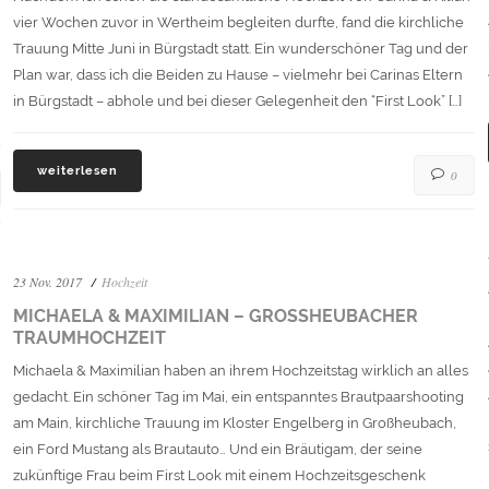
vier Wochen zuvor in Wertheim begleiten durfte, fand die kirchliche
Trauung Mitte Juni in Bürgstadt statt. Ein wunderschöner Tag und der
Plan war, dass ich die Beiden zu Hause – vielmehr bei Carinas Eltern
in Bürgstadt – abhole und bei dieser Gelegenheit den “First Look” […]
weiterlesen
0
23 Nov. 2017
Hochzeit
MICHAELA & MAXIMILIAN – GROSSHEUBACHER T
RAUMHOCHZEIT
Michaela & Maximilian haben an ihrem Hochzeitstag wirklich an alles
gedacht. Ein schöner Tag im Mai, ein entspanntes Brautpaarshooting
am Main, kirchliche Trauung im Kloster Engelberg in Großheubach,
ein Ford Mustang als Brautauto… Und ein Bräutigam, der seine
zukünftige Frau beim First Look mit einem Hochzeitsgeschenk