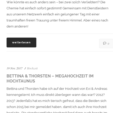
Wie könnte es auch anders sein – bei zwei solch Verliebten!? Die
Chemie hat einfach sofort gestimmt! Gemeinsam mit Dienstleistern
aus unserem Netzwerk einfach ein gelungener Tag mit einer
traumhaften freien Trauung unter freiem Himmel. Aber eines nach
dem anderen!
weiterlesen
0
19 Nov. 2017
Hochzeit
BETTINA & THORSTEN – MEGAHOCHZEIT IM
HOCHTAUNUS
Bettina und Thorsten habe ich auf der Hochzeit von Evi & Andreas
kennengelernt. Ich muss direkt überlegen wann das war!? 2012?
2013? Jedenfalls hat es mich tierisch gefreut, dass die Beiden sich
schon 2015 bei mir gemeldet haben, damit ich auch ihre Hochzeit
begleite. Die standesamtliche Hochzeit fand dann auch bereits im